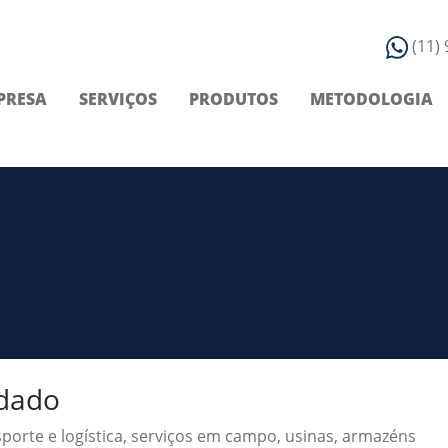
(11)
PRESA
SERVIÇOS
PRODUTOS
METODOLOGIA
 dado
sporte e logística, serviços em campo, usinas, armazéns